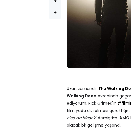
Uzun zamandır
The Walking D
Walking Dead
evreninde geçen s
ediyorum. Rick Grimes'ın
#filmi
film yada dizi olması gerektiğ
olsa da izlesek"
demiştim.
AMC
olacak bir gelişme yaşandı.