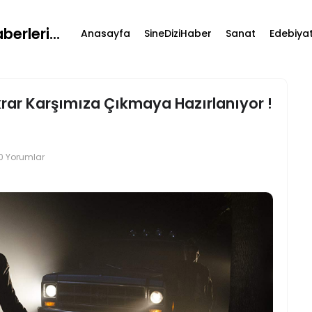
erleri...
Anasayfa
SineDiziHaber
Sanat
Edebiya
krar Karşımıza Çıkmaya Hazırlanıyor !
0 Yorumlar