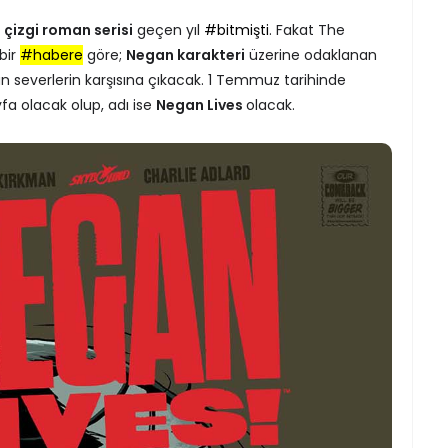
çizgi roman serisi
geçen yıl
#bitmişti
. Fakat The
bir
#habere
göre;
Negan karakteri
üzerine odaklanan
man severlerin karşısına çıkacak. 1 Temmuz tarihinde
fa olacak olup, adı ise
Negan Lives
olacak.