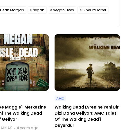
y Dean Morgan
Negan
Negan Lives
SineDiziHaber
AMC
e Maggie'i Merkezine
Walking Dead Evrenine Yeni Bir
ni The Walking Dead
Dizi Daha Geliyor!: AMC Tales
f Geliyor
Of The Walking Dead'i
Duyurdu!
ALNIAK
4 years ago