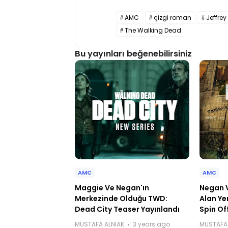
AMC
çizgi roman
Jeffre
The Walking Dead
Bu yayınları beğenebilirsiniz
AMC
AMC
Maggie Ve Negan'ın
Negan V
Merkezinde Olduğu TWD:
Alan Ye
Dead City Teaser Yayınlandı
Spin Of
MUSTAFA ALNIAK
3 years ago
MUSTAFA 