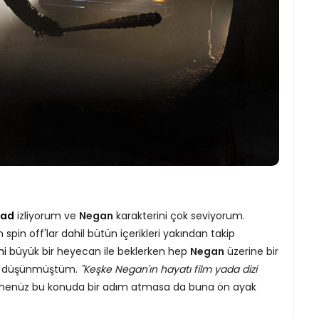
ead
izliyorum ve
Negan
karakterini çok seviyorum.
pin off'lar dahil bütün içerikleri yakından takip
ni
büyük bir heyecan ile beklerken hep
Negan
üzerine bir
ini düşünmüştüm.
"Keşke Negan'ın hayatı film yada dizi
henüz bu konuda bir adım atmasa da buna ön ayak