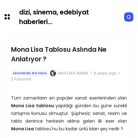
dizi, sinema, edebiyat
haberleri...
Mona Lisa Tablosu Aslında Ne
Anlatıyor ?
MUSTAFA ALNIAK
8 years ago
Leonardo Da Vinci
2 Yorumlar
Tüm zamanların en popüler sanat eserlerinden olan
Mona Lisa tablosu
yapıldığı günden bu güne sürekli
tartışma konusu olmuştur. Şüphesiz; sanat, resim ve
tablo denince herkesin aklına gelen ilk eser olan
Mona Lisa
tablosu'nu bu kadar ünlü kılan şey nedir ?