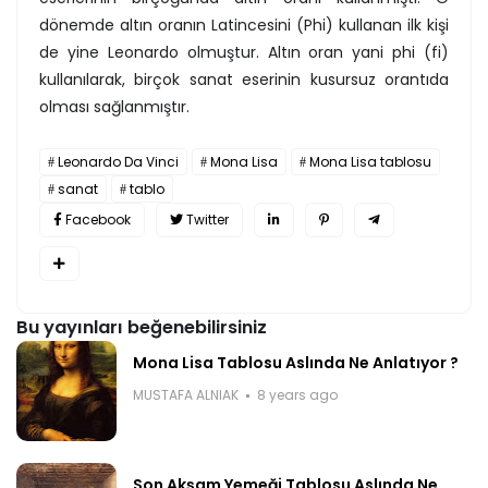
dönemde altın oranın Latincesini (Phi) kullanan ilk kişi
de yine Leonardo olmuştur. Altın oran yani phi (fi)
kullanılarak, birçok sanat eserinin kusursuz orantıda
olması sağlanmıştır.
Leonardo Da Vinci
Mona Lisa
Mona Lisa tablosu
sanat
tablo
Facebook
Twitter
Bu yayınları beğenebilirsiniz
Mona Lisa Tablosu Aslında Ne Anlatıyor ?
MUSTAFA ALNIAK
8 years ago
Son Akşam Yemeği Tablosu Aslında Ne