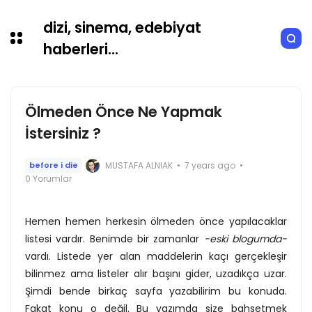
dizi, sinema, edebiyat
haberleri...
Ölmeden Önce Ne Yapmak
İstersiniz ?
MUSTAFA ALNIAK
7 years ago
before i die
0 Yorumlar
Hemen hemen herkesin ölmeden önce yapılacaklar
listesi vardır. Benimde bir zamanlar
-eski blogumda-
vardı. Listede yer alan maddelerin kaçı gerçekleşir
bilinmez ama listeler alır başını gider, uzadıkça uzar.
Şimdi bende birkaç sayfa yazabilirim bu konuda.
Fakat konu o değil. Bu yazımda size bahsetmek