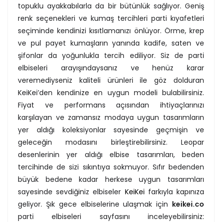
topuklu ayakkabılarla da bir bütünlük sağlıyor. Geniş
renk seçenekleri ve kumaş tercihleri parti kıyafetleri
seçiminde kendinizi kısıtlamanızı önlüyor. Örme, krep
ve pul payet kumaşların yanında kadife, saten ve
şifonlar da yoğunlukla tercih ediliyor. Siz de parti
elbiseleri arayışındaysanız ve henüz karar
veremediyseniz kaliteli ürünleri ile göz dolduran
KeiKei’den kendinize en uygun modeli bulabilirsiniz.
Fiyat ve performans açısından ihtiyaçlarınızı
karşılayan ve zamansız modaya uygun tasarımların
yer aldığı koleksiyonlar sayesinde geçmişin ve
geleceğin modasını birleştirebilirsiniz. Leopar
desenlerinin yer aldığı elbise tasarımları, beden
tercihinde de sizi sıkıntıya sokmuyor. Sıfır bedenden
büyük bedene kadar herkese uygun tasarımları
sayesinde sevdiğiniz elbiseler
KeiKei
farkıyla kapınıza
geliyor. Şık gece elbiselerine ulaşmak için
keikei.co
parti elbiseleri sayfasını inceleyebilirsiniz: