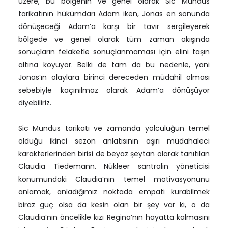
üzere, bu bölgenin ve genel olarak Sic Mundus
tarikatının hükümdarı Adam iken, Jonas en sonunda
dönüşeceği Adam’a karşı bir tavır sergileyerek
bölgede ve genel olarak tüm zaman akışında
sonuçların felaketle sonuçlanmaması için elini taşın
altına koyuyor. Belki de tam da bu nedenle, yani
Jonas’ın olaylara birinci dereceden müdahil olması
sebebiyle kaçınılmaz olarak Adam’a dönüşüyor
diyebiliriz.
Sic Mundus tarikatı ve zamanda yolculuğun temel
olduğu ikinci sezon anlatısının aşırı müdahaleci
karakterlerinden birisi de beyaz şeytan olarak tanıtılan
Claudia Tiedemann. Nükleer santralin yöneticisi
konumundaki Claudia’nın temel motivasyonunu
anlamak, anladığımız noktada empati kurabilmek
biraz güç olsa da kesin olan bir şey var ki, o da
Claudia’nın öncelikle kızı Regina’nın hayatta kalmasını