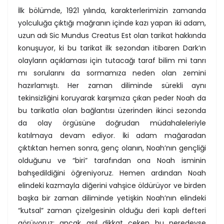
İlk bölümde, 1921 yılında, karakterlerimizin zamanda
yolculuğa çıktığı mağranın içinde kazı yapan iki adam,
uzun adı Sic Mundus Creatus Est olan tarikat hakkında
konuşuyor, ki bu tarikat ilk sezondan itibaren Dark’ın
olayların açıklaması için tutacağı taraf bilim mi tanrı
mı sorularını da sormamıza neden olan zemini
hazırlamıştı. Her zaman diliminde sürekli aynı
tekinsizliğini koruyarak karşımıza çıkan peder Noah da
bu tarikatla olan bağlantısı üzerinden ikinci sezonda
da olay örgüsüne doğrudan müdahaleleriyle
katılmaya devam ediyor. İki adam mağaradan
çıktıktan hemen sonra, genç olanın, Noah’nın gençliği
olduğunu ve “biri” tarafından ona Noah isminin
bahşedildiğini öğreniyoruz. Hemen ardından Noah
elindeki kazmayla diğerini vahşice öldürüyor ve birden
başka bir zaman diliminde yetişkin Noah’nın elindeki
“kutsal” zaman çizelgesinin olduğu deri kaplı defteri
görüyoruz; ancak asıl dikkat çeken bu neredeyse