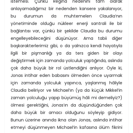
istemesi. Çünkü Regina nedenini tam olarak
anlayamadığımız bir nedenden kansere yakalanıyor,
bu durumun da muhtemelen Claudia’nın
yönetiminde olduğu nükleer enerji santrali ile bir
bağlantısı var, çünkü bir şekilde Claudia bu durumu
engelleyebileceğini düşünüyor. Ama tabii diğer
başkarakterlerimiz gibi, o da yalnızca kendi hayatıyla
ilgili bir pişmanlığı ya da ters giden bir olayı
değiştirmek için zamanda yolculuk yaptığında, aslında
çok daha büyük bir rol üstlendiğini anlıyor. Öyle ki,
Jonas intihar eden babasını ölmeden önce uyarmak
için zamanda yolculuk yapınca, yaşlanmış hâliyle
Claudia beliriyor ve Michael’ın (ya da küçük Mikkel’in
zaman yolculuğu yapıp büyümüş hâli mi demeliyiz?)
ölmesi gerektiğini, Jonas’ın da düşündüğünden çok
daha büyük bir amacı olduğunu söyleyip gidiyor.
Bunun üzerine anında ikna olan Jonas, aslında intihar
etmeyi düşünmeyen Michael’in kafasına ölüm fikrini