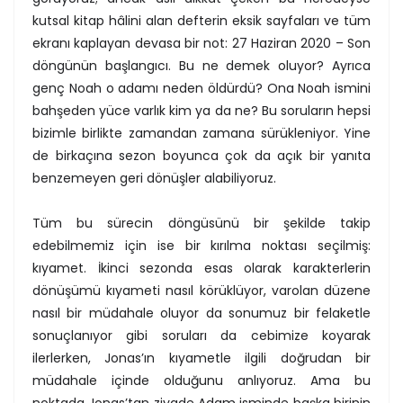
kutsal kitap hâlini alan defterin eksik sayfaları ve tüm
ekranı kaplayan devasa bir not: 27 Haziran 2020 – Son
döngünün başlangıcı. Bu ne demek oluyor? Ayrıca
genç Noah o adamı neden öldürdü? Ona Noah ismini
bahşeden yüce varlık kim ya da ne? Bu soruların hepsi
bizimle birlikte zamandan zamana sürükleniyor. Yine
de birkaçına sezon boyunca çok da açık bir yanıta
benzemeyen geri dönüşler alabiliyoruz.
Tüm bu sürecin döngüsünü bir şekilde takip
edebilmemiz için ise bir kırılma noktası seçilmiş:
kıyamet. İkinci sezonda esas olarak karakterlerin
dönüşümü kıyameti nasıl körüklüyor, varolan düzene
nasıl bir müdahale oluyor da sonumuz bir felaketle
sonuçlanıyor gibi soruları da cebimize koyarak
ilerlerken, Jonas’ın kıyametle ilgili doğrudan bir
müdahale içinde olduğunu anlıyoruz. Ama bu
noktada Jonas’tan ziyade Adam isminde başka birinin