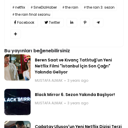
netflix
SineDiziHaber
the rain
the rain 3. sezon
the rain final sezonu
Facebook
Twitter
Bu yayınları beğenebilirsiniz
Beren Saat ve Kıvanç Tatlıtuğ'un Yeni
Netflix Filmi "İstanbul İçin Son Çağrı"
Yakında Geliyor
MUSTAFA ALNIAK
3 years ago
Black Mirror 6. Sezon Yakında Başlıyor!
MUSTAFA ALNIAK
3 years ago
Çağatay Ulusoy'un Yeni Netflix Dizisi Terzi