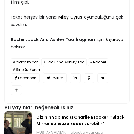
filmi gibi.
Fakat herşey bir yana
Miley Cyrus
oyunculuğunu çok
sevdim.
Rachel, Jack And Ashley Too fragman
için
#şuraya
bakınız.
black mirror
Jack And Ashley Too
Rachel
SineDiziYorum
Facebook
Twitter
Bu yayınları beğenebilirsiniz
Dizinin Yapımcısı Charlie Brooker: “Black
Mirror sonsuza kadar sürebilir”
MUSTAFA ALNIAK
about a year ago