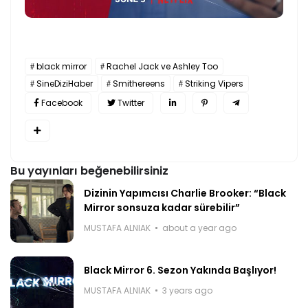
black mirror
Rachel Jack ve Ashley Too
SineDiziHaber
Smithereens
Striking Vipers
Facebook
Twitter
Bu yayınları beğenebilirsiniz
Dizinin Yapımcısı Charlie Brooker: “Black
Mirror sonsuza kadar sürebilir”
MUSTAFA ALNIAK
about a year ago
Black Mirror 6. Sezon Yakında Başlıyor!
MUSTAFA ALNIAK
3 years ago