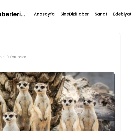
erleri...
Anasayfa
SineDiziHaber
Sanat
Edebiya
o
0 Yorumlar