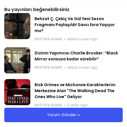
Bu yayınları beğenebilirsiniz
Behzat Ç. Çekiç Ve Gül Yeni Sezon
Fragmanı Paylaşıldı! Savcı Esra Yaşıyor
mu?
MUSTAFA ALNIAK
about a year ago
Dizinin Yapımcısı Charlie Brooker: “Black
Mirror sonsuza kadar sürebilir”
MUSTAFA ALNIAK
about a year ago
Rick Grimes ve Michonne Karakterlerini
Merkezine Alan "The Walking Dead The
Ones Who Live" Geliyor
MUSTAFA ALNIAK
3 years ago
Yorum Gönder