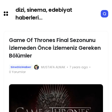
dizi, sinema, edebiyat
haberleri...
Game Of Thrones Final Sezonunu
İzlemeden Önce İzlemeniz Gereken
Bölümler
MUSTAFA ALNIAK
7 years ago
SineDiziHaber
0 Yorumlar