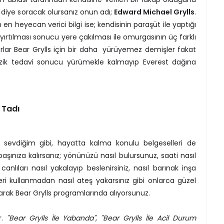
 diye soracak olursanız onun adı;
Edward Michael Grylls
.
en heyecan verici bilgi ise; kendisinin paraşüt ile yaptığı
 yırtılması sonucu yere çakılması ile omurgasının üç farklı
orlar Bear Grylls için bir daha yürüyemez demişler fakat
izik tedavi sonucu yürümekle kalmayıp Everest dağına
 Tadı
 sevdiğim gibi, hayatta kalma konulu belgeselleri de
şınıza kalırsanız; yönünüzü nasıl bulursunuz, saati nasıl
canlıları nasıl yakalayıp beslenirsiniz, nasıl barınak inşa
ri kullanmadan nasıl ateş yakarsınız gibi onlarca güzel
rak Bear Grylls programlarında alıyorsunuz.
r.
"Bear Grylls İle Yabanda"
,
"Bear Grylls İle Acil Durum