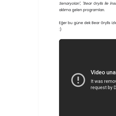
Senaryoları"
,
"Bear Grylls İle İn
aklıma gelen programları.
Eğer bu güne dek Bear Grylls i
:)