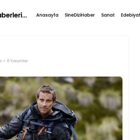
erleri...
Anasayfa
SineDiziHaber
Sanat
Edebiya
o
0 Yorumlar