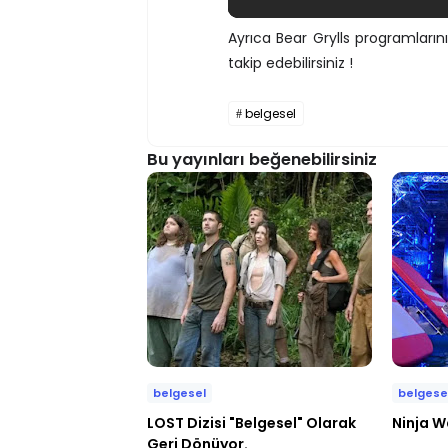
Ayrıca Bear Grylls programların
takip edebilirsiniz !
belgesel
Bu yayınları beğenebilirsiniz
belgesel
belgese
LOST Dizisi "Belgesel" Olarak
Ninja W
Geri Dönüyor.