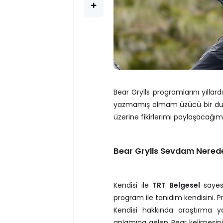
Bear Grylls programlarını yıllar
yazmamış olmam üzücü bir duru
üzerine fikirlerimi paylaşacağım
Bear Grylls Sevdam Nerede
Kendisi ile
TRT Belgesel
sayes
program ile tanıdım kendisini.
Kendisi hakkında araştırma ya
anlamına gelen Bear kelimesini