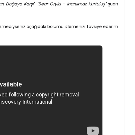
san Doğaya Karşı"
,
"Bear Grylls - İnanılmaz Kurtuluş"
şuan
zlemediyseniz aşağıdaki bölümü izlemenizi tavsiye ederim