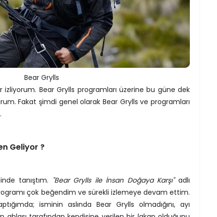
Bear Grylls
dır izliyorum. Bear Grylls programları üzerine bu güne dek
m. Fakat şimdi genel olarak Bear Grylls ve programları
.
n Geliyor ?
inde tanıştım.
"Bear Grylls ile İnsan Doğaya Karşı"
adlı
 Programı çok beğendim ve sürekli izlemeye devam ettim.
ptığımda; isminin aslında Bear Grylls olmadığını, ayı
n ablası tarafından kendisine verilen bir lakap olduğunu