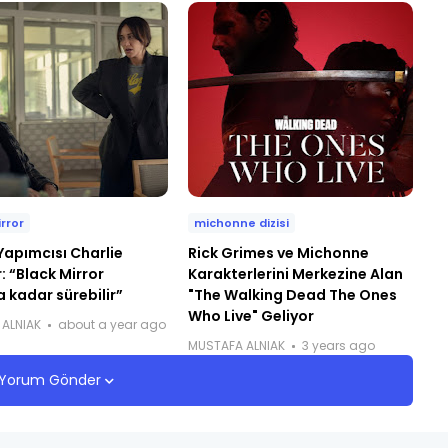
rror
michonne dizisi
 Yapımcısı Charlie
Rick Grimes ve Michonne
: “Black Mirror
Karakterlerini Merkezine Alan
 kadar sürebilir”
"The Walking Dead The Ones
Who Live" Geliyor
ALNIAK
about a year ago
MUSTAFA ALNIAK
3 years ago
Yorum Gönder