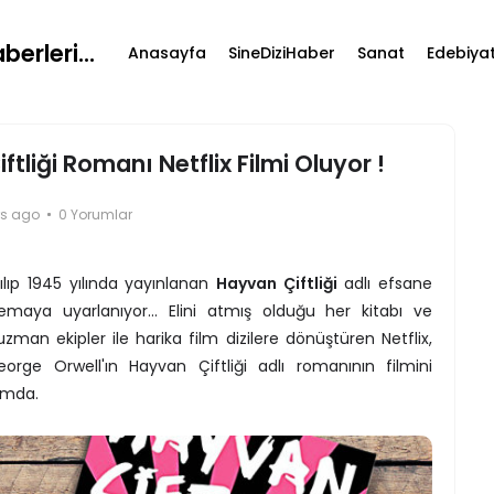
erleri...
Anasayfa
SineDiziHaber
Sanat
Edebiya
tliği Romanı Netflix Filmi Oluyor !
rs ago
0 Yorumlar
lıp 1945 yılında yayınlanan
Hayvan Çiftliği
adlı efsane
maya uyarlanıyor... Elini atmış olduğu her kitabı ve
man ekipler ile harika film dizilere dönüştüren Netflix,
eorge Orwell'ın Hayvan Çiftliği adlı romanının filmini
umda.