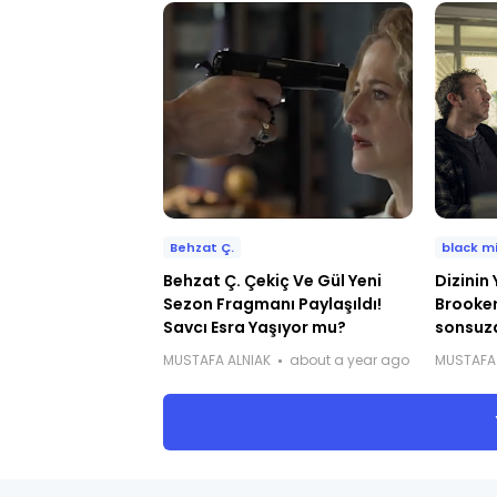
Behzat Ç.
black mi
Behzat Ç. Çekiç Ve Gül Yeni
Dizinin
Sezon Fragmanı Paylaşıldı!
Brooker
Savcı Esra Yaşıyor mu?
sonsuza
MUSTAFA ALNIAK
about a year ago
MUSTAFA 