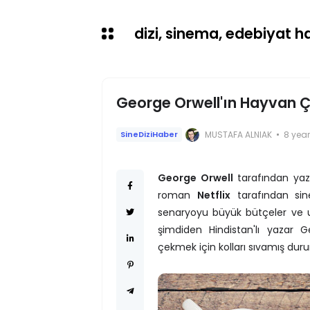
dizi, sinema, edebiyat hab
George Orwell'ın Hayvan Çif
MUSTAFA ALNIAK
8 yea
SineDiziHaber
George Orwell
tarafından yazı
roman
Netflix
tarafından sine
senaryoyu büyük bütçeler ve uz
şimdiden Hindistan'lı yazar G
çekmek için kolları sıvamış dur