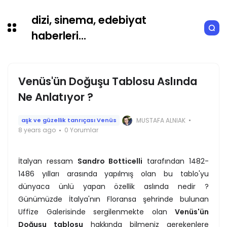
dizi, sinema, edebiyat
haberleri...
Venüs'ün Doğuşu Tablosu Aslında
Ne Anlatıyor ?
MUSTAFA ALNIAK
aşk ve güzellik tanrıçası Venüs
8 years ago
0 Yorumlar
İtalyan ressam
Sandro Botticelli
tarafından 1482-
1486 yılları arasında yapılmış olan bu tablo'yu
dünyaca ünlü yapan özellik aslında nedir ?
Günümüzde İtalya'nın Floransa şehrinde bulunan
Uffize Galerisinde sergilenmekte olan
Venüs'ün
Doğuşu tablosu
hakkında bilmeniz gerekenlere